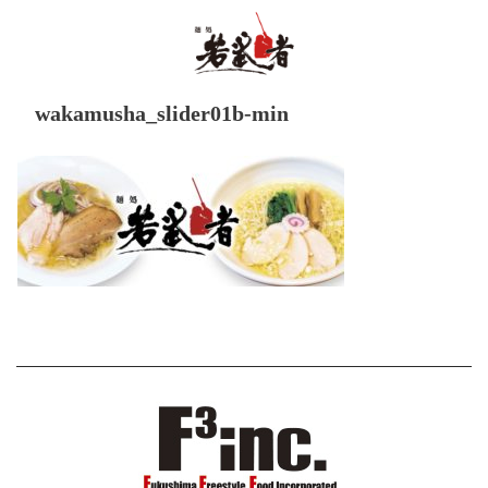
wakamusha_slider01b-min