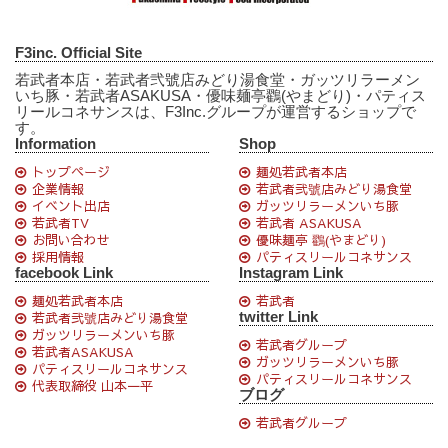
F3inc. Official Site
若武者本店・若武者弐號店みどり湯食堂・ガッツリラーメン
いち豚・若武者ASAKUSA・優味麺亭鸐(やまどり)・パティス
リールコネサンスは、F3Inc.グループが運営するショップで
す。
Information
Shop
トップページ
麺処若武者本店
企業情報
若武者弐號店みどり湯食堂
イベント出店
ガッツリラーメンいち豚
若武者TV
若武者 ASAKUSA
お問い合わせ
優味麺亭 鸐(やまどり)
採用情報
パティスリールコネサンス
facebook Link
Instagram Link
麺処若武者本店
若武者
twitter Link
若武者弐號店みどり湯食堂
ガッツリラーメンいち豚
若武者グループ
若武者ASAKUSA
ガッツリラーメンいち豚
パティスリールコネサンス
パティスリールコネサンス
代表取締役 山本一平
ブログ
若武者グループ