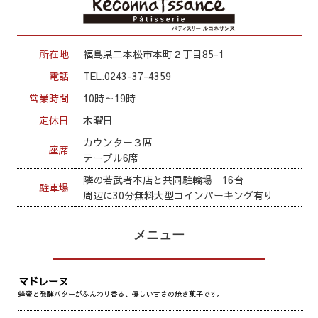
所在地
福島県二本松市本町２丁目85-1
電話
TEL.0243-37-4359
営業時間
10時～19時
定休日
木曜日
カウンター３席
座席
テーブル6席
隣の若武者本店と共同駐輪場 16台
駐車場
周辺に30分無料大型コインパーキング有り
メニュー
マドレーヌ
蜂蜜と発酵バターがふんわり香る、優しい甘さの焼き菓子です。