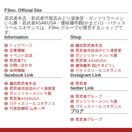
F3inc. Official Site
若武者本店・若武者弐號店みどり湯食堂・ガッツリラーメン
いち豚・若武者ASAKUSA・優味麺亭鸐(やまどり)・パティス
リールコネサンスは、F3Inc.グループが運営するショップで
す。
Information
Shop
トップページ
麺処若武者本店
企業情報
若武者弐號店みどり湯食堂
イベント出店
ガッツリラーメンいち豚
若武者TV
若武者 ASAKUSA
お問い合わせ
優味麺亭 鸐(やまどり)
採用情報
パティスリールコネサンス
facebook Link
Instagram Link
麺処若武者本店
若武者
twitter Link
若武者弐號店みどり湯食堂
ガッツリラーメンいち豚
若武者グループ
若武者ASAKUSA
ガッツリラーメンいち豚
パティスリールコネサンス
パティスリールコネサンス
代表取締役 山本一平
ブログ
若武者グループ