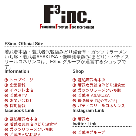
F3inc. Official Site
若武者本店・若武者弐號店みどり湯食堂・ガッツリラーメン
いち豚・若武者ASAKUSA・優味麺亭鸐(やまどり)・パティス
リールコネサンスは、F3Inc.グループが運営するショップで
す。
Information
Shop
トップページ
麺処若武者本店
企業情報
若武者弐號店みどり湯食堂
イベント出店
ガッツリラーメンいち豚
若武者TV
若武者 ASAKUSA
お問い合わせ
優味麺亭 鸐(やまどり)
採用情報
パティスリールコネサンス
facebook Link
Instagram Link
麺処若武者本店
若武者
twitter Link
若武者弐號店みどり湯食堂
ガッツリラーメンいち豚
若武者グループ
若武者ASAKUSA