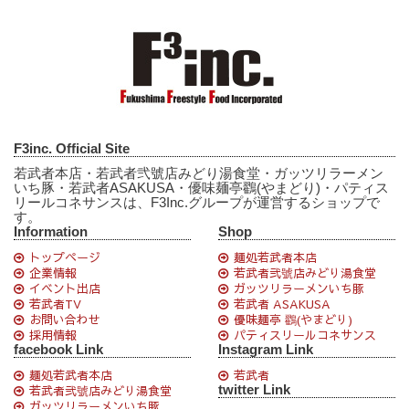
F3inc. Official Site
若武者本店・若武者弐號店みどり湯食堂・ガッツリラーメン
いち豚・若武者ASAKUSA・優味麺亭鸐(やまどり)・パティス
リールコネサンスは、F3Inc.グループが運営するショップで
す。
Information
Shop
トップページ
麺処若武者本店
企業情報
若武者弐號店みどり湯食堂
イベント出店
ガッツリラーメンいち豚
若武者TV
若武者 ASAKUSA
お問い合わせ
優味麺亭 鸐(やまどり)
採用情報
パティスリールコネサンス
facebook Link
Instagram Link
麺処若武者本店
若武者
twitter Link
若武者弐號店みどり湯食堂
ガッツリラーメンいち豚