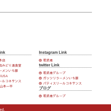
ink
Instagram Link
本店
若武者
twitter Link
店みどり湯食堂
ーメンいち豚
若武者グループ
KUSA
ガッツリラーメンいち豚
ールコネサンス
パティスリールコネサンス
 山本一平
ブログ
若武者グループ
ed.