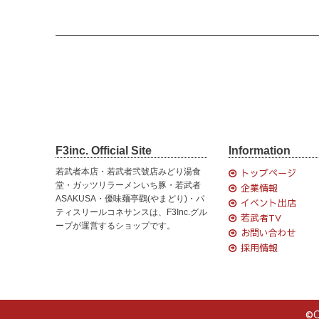
F3inc. Official Site
Information
若武者本店・若武者弐號店みどり湯食
トップページ
堂・ガッツリラーメンいち豚・若武者
企業情報
ASAKUSA・優味麺亭鸐(やまどり)・パ
イベント出店
ティスリールコネサンスは、F3Inc.グル
若武者TV
ープが運営するショップです。
お問い合わせ
採用情報
©C