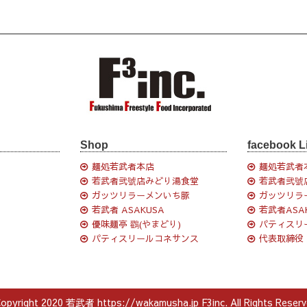
Shop
facebook L
麺処若武者本店
麺処若武者
若武者弐號店みどり湯食堂
若武者弐號
ガッツリラーメンいち豚
ガッツリラ
若武者 ASAKUSA
若武者ASA
優味麺亭 鸐(やまどり)
パティスリ
パティスリールコネサンス
代表取締役
opyright 2020 若武者 https://wakamusha.jp F3inc. All Rights Reserv