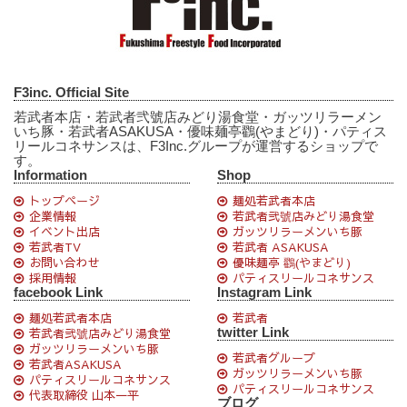
F3inc. Official Site
若武者本店・若武者弐號店みどり湯食堂・ガッツリラーメン
いち豚・若武者ASAKUSA・優味麺亭鸐(やまどり)・パティス
リールコネサンスは、F3Inc.グループが運営するショップで
す。
Information
Shop
トップページ
麺処若武者本店
企業情報
若武者弐號店みどり湯食堂
イベント出店
ガッツリラーメンいち豚
若武者TV
若武者 ASAKUSA
お問い合わせ
優味麺亭 鸐(やまどり)
採用情報
パティスリールコネサンス
facebook Link
Instagram Link
麺処若武者本店
若武者
twitter Link
若武者弐號店みどり湯食堂
ガッツリラーメンいち豚
若武者グループ
若武者ASAKUSA
ガッツリラーメンいち豚
パティスリールコネサンス
パティスリールコネサンス
代表取締役 山本一平
ブログ