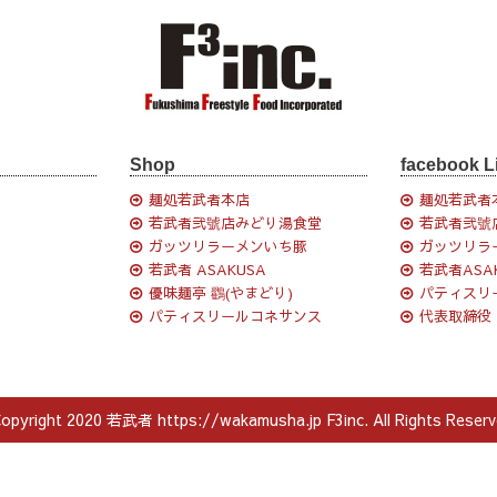
Shop
facebook L
麺処若武者本店
麺処若武者
若武者弐號店みどり湯食堂
若武者弐號
ガッツリラーメンいち豚
ガッツリラ
若武者 ASAKUSA
若武者ASA
優味麺亭 鸐(やまどり)
パティスリ
パティスリールコネサンス
代表取締役
opyright 2020 若武者 https://wakamusha.jp F3inc. All Rights Reserv