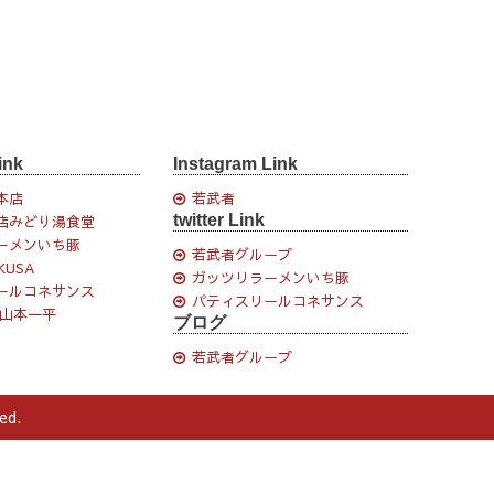
ink
Instagram Link
本店
若武者
twitter Link
店みどり湯食堂
ーメンいち豚
若武者グループ
KUSA
ガッツリラーメンいち豚
ールコネサンス
パティスリールコネサンス
 山本一平
ブログ
若武者グループ
ed.