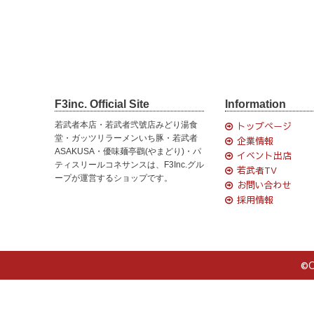
F3inc. Official Site
Information
若武者本店・若武者弐號店みどり湯食
トップページ
堂・ガッツリラーメンいち豚・若武者
企業情報
ASAKUSA・優味麺亭鸐(やまどり)・パ
イベント出店
ティスリールコネサンスは、F3Inc.グル
若武者TV
ープが運営するショップです。
お問い合わせ
採用情報
©C