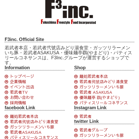
F3inc. Official Site
若武者本店・若武者弐號店みどり湯食堂・ガッツリラーメン
いち豚・若武者ASAKUSA・優味麺亭鸐(やまどり)・パティス
リールコネサンスは、F3Inc.グループが運営するショップで
す。
Information
Shop
トップページ
麺処若武者本店
企業情報
若武者弐號店みどり湯食堂
イベント出店
ガッツリラーメンいち豚
若武者TV
若武者 ASAKUSA
お問い合わせ
優味麺亭 鸐(やまどり)
採用情報
パティスリールコネサンス
facebook Link
Instagram Link
麺処若武者本店
若武者
twitter Link
若武者弐號店みどり湯食堂
ガッツリラーメンいち豚
若武者グループ
若武者ASAKUSA
ガッツリラーメンいち豚
パティスリールコネサンス