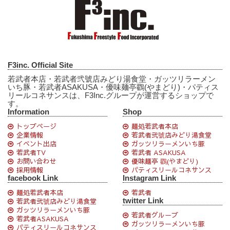
F3inc. Official Site
若武者本店・若武者弐號店みどり湯食堂・ガッツリラーメン
いち豚・若武者ASAKUSA・優味麺亭鸐(やまどり)・パティス
リールコネサンスは、F3Inc.グループが運営するショップで
す。
Information
Shop
トップページ
麺処若武者本店
企業情報
若武者弐號店みどり湯食堂
イベント出店
ガッツリラーメンいち豚
若武者TV
若武者 ASAKUSA
お問い合わせ
優味麺亭 鸐(やまどり)
採用情報
パティスリールコネサンス
facebook Link
Instagram Link
麺処若武者本店
若武者
twitter Link
若武者弐號店みどり湯食堂
ガッツリラーメンいち豚
若武者グループ
若武者ASAKUSA
ガッツリラーメンいち豚
パティスリールコネサンス