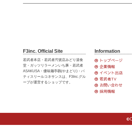
F3inc. Official Site
Information
若武者本店・若武者弐號店みどり湯食
トップページ
堂・ガッツリラーメンいち豚・若武者
企業情報
ASAKUSA・優味麺亭鸐(やまどり)・パ
イベント出店
ティスリールコネサンスは、F3Inc.グル
若武者TV
ープが運営するショップです。
お問い合わせ
採用情報
©C