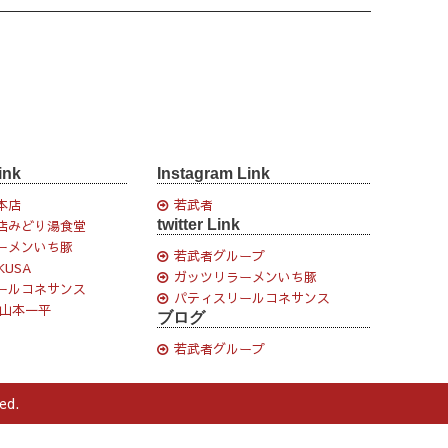
ink
Instagram Link
本店
若武者
twitter Link
店みどり湯食堂
ーメンいち豚
若武者グループ
KUSA
ガッツリラーメンいち豚
ールコネサンス
パティスリールコネサンス
 山本一平
ブログ
若武者グループ
ed.