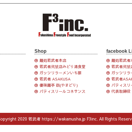
Shop
facebook L
麺処若武者本店
麺処若武者
若武者弐號店みどり湯食堂
若武者弐號
ガッツリラーメンいち豚
ガッツリラ
若武者 ASAKUSA
若武者ASA
優味麺亭 鸐(やまどり)
パティスリ
パティスリールコネサンス
代表取締役
opyright 2020 若武者 https://wakamusha.jp F3inc. All Rights Reserv